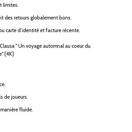
 limites.
it des retours globalement bons.
u carte d’identité et facture récente.
ce.
ls de joueurs.
manière fluide.