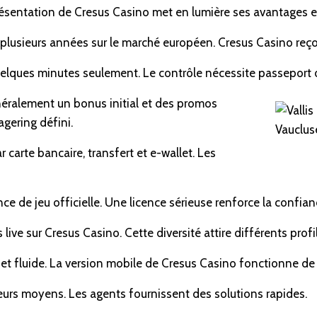
ésentation de Cresus Casino met en lumière ses avantages et
plusieurs années sur le marché européen. Cresus Casino reço
elques minutes seulement. Le contrôle nécessite
passeport
o
éralement un bonus initial et des promos
gering défini.
carte bancaire, transfert et e-wallet. Les
ce de jeu officielle. Une licence sérieuse renforce la confian
 live sur Cresus Casino. Cette diversité attire différents profi
 et fluide. La version mobile de
Cresus Casino
fonctionne de 
ieurs moyens. Les agents fournissent des solutions rapides.