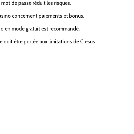
mot de passe réduit les risques.
 Casino concernent paiements et bonus.
ino en mode gratuit est recommandé.
 doit être portée aux limitations de Cresus