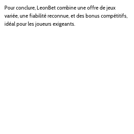
Pour conclure, LeonBet combine une offre de jeux
variée, une fiabilité reconnue, et des bonus compétitifs,
idéal pour les joueurs exigeants.