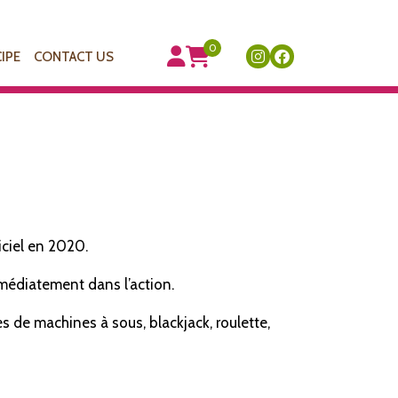
0
IPE
CONTACT US
iciel en 2020.
mmédiatement dans l’action.
es de machines à sous, blackjack, roulette,