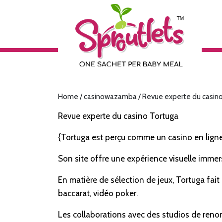
Home
/
casinowazamba
/ Revue experte du casin
Revue experte du casino Tortuga
{
Tortuga
est perçu comme un casino en ligne o
Son site offre une expérience visuelle immers
En matière de sélection de jeux, Tortuga fait 
baccarat, vidéo poker.
Les collaborations avec des studios de reno