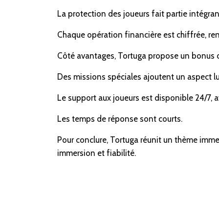
La protection des joueurs fait partie intégran
Chaque opération financière est chiffrée, ren
Côté avantages, Tortuga propose un bonus de
Des missions spéciales ajoutent un aspect l
Le support aux joueurs est disponible 24/7, 
Les temps de réponse sont courts.
Pour conclure, Tortuga réunit un thème imme
immersion et fiabilité.