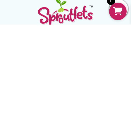
0
Mail:
support@sproutlets.in
Follow:
USEFUL
Home
Our Story
FAQ
Contact Us
Recipe